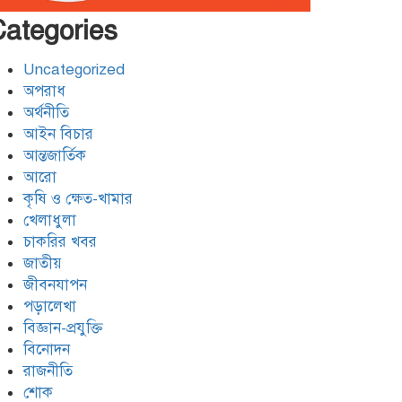
ফেরত
Categories
যশোরের শার্শায় পুলিশের অভিযানে
৭ পরোয়ানাভুক্ত আসামী গ্রেফতার
Uncategorized
অপরাধ
অর্থনীতি
মোংলায় আবাসিক হোটেলে নারী
আইন বিচার
এনজিও কর্মীর গোসলের ভিডিও
আন্তজার্তিক
ধারণ, আটক ২
আরো
কৃষি ও ক্ষেত-খামার
খেলাধুলা
চাকরির খবর
জাতীয়
জীবনযাপন
পড়ালেখা
বিজ্ঞান-প্রযুক্তি
বিনোদন
রাজনীতি
শোক