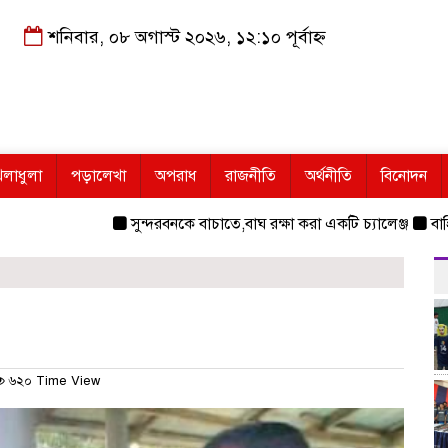
শনিবার, ০৮ অগাস্ট ২০২৬, ১২:১০ পূর্বাহ্ন
েলাধুলা
পড়ালেখা
অপরাধ
রাজনীতি
অর্থনীতি
বিনোদন
সুন্দরবনকে বাচাতে,বাঘ রক্ষা করা একটি চ্যালেঞ্জ
বাহিনীর প
৬২০ Time View