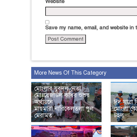
Website
Save my name, email, and website in t
More News Of This Category
মোংলার যুবদল নেতা
মোঃরেজাউল কবির শুভর
অর্থায়নে
ঈদ যাত্রা
মাছমারা,নারিকেলতলা পুল
মোংলা কোস
মেরামত
টহল