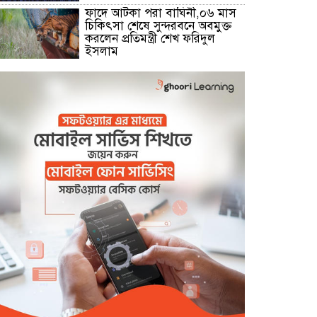
ফাদে আটকা পরা বাঘিনী,০৬ মাস
চিকিৎসা শেষে সুন্দরবনে অবমুক্ত
করলেন প্রতিমন্ত্রী শেখ ফরিদুল
ইসলাম
মোংলা নদীতে ২৪ ঘন্টা ফেরি
চলাচলের উদ্বোধন
বেনাপোল সীমান্তে বিজিবির কঠোর
অবস্থানে বিএসএফের পুশইন প্রচেষ্টা
ব্যর্থ
বিদ্যুৎ,জ্বালানি প্রতিমন্ত্রী রামপাল
তাপ বিদ্যুৎকেন্দ্র পরিদর্শনে করেন
বিদ্যুৎ,জ্বালানি প্রতিমন্ত্রী রামপাল
তাপ বিদ্যুৎকেন্দ্র পরিদর্শনে করেন
বেনাপোল চেকপোস্ট দিয়ে ভারতে
পাচার হওয়া ২০ নারী-শিশুকে