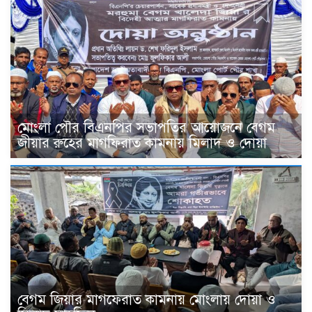
মোংলা পৌর বিএনপির সভাপতির আয়োজনে বেগম
জীয়ার রুহের মাগফিরাত কামনায় মিলাদ ও দোয়া
বেগম জিয়ার মাগফেরাত কামনায় মোংলায় দোয়া ও