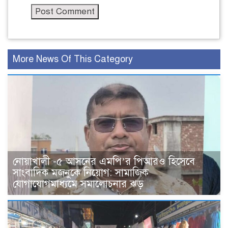
More News Of This Category
নোয়াখালী -৫ আসনের এমপি’র পিআরও হিসেবে
সাংবাদিক মজনুকে নিয়োগ: সামাজিক
যোগাযোগমাধ্যমে সমালোচনার ঝড়