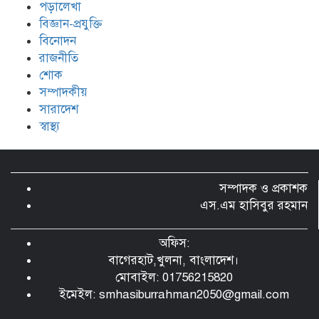
পড়ালেখা
বিজ্ঞান-প্রযুক্তি
বিনোদন
রাজনীতি
শোক
সম্পাদকীয়
সারাদেশ
স্বাস্থ্য
সম্পাদক ও প্রকাশক
এস.এম হাসিবুর রহমান
অফিস:
বাগেরহাট,খুলনা, বাংলাদেশ।
মোবাইল: 01756215820
ইমেইল:
smhasiburrahman2050@gmail.com