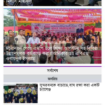
মিলাদ মাহফিল
মনোনয়ন পেয়ে এমপি হলে শিক্ষা ও পর্যটন সহ বিভিন্ন
উন্নয়নমূলক কর্মকান্ড করার অঙ্গীকার ডঃ এবিএম
ওবায়দুল ইসলাম
সর্বশেষ
জনপ্রিয়
সুন্দরবনকে বাচাতে,বাঘ রক্ষা করা একটি
চ্যালেঞ্জ