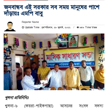
জনবান্ধব এই সরকার সব সময় মানুষের পাশে
দাঁড়ায়ঃ এমপি বাবু
Reporter Name
Update Time : বৃহস্পতিবার, ২৮ জুলাই, ২০২২
৯৪৮ Time View
খুলনা প্রতিনিধিঃ
খুলনা-৬ (কয়রা-পাইকগাছা) আসনের সংসদ সদস্য