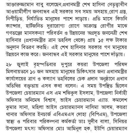
আক্তারুজ্জামান বাবু বলেছেন,প্রধানমন্ত্রী শেখ হাসিনা নেতৃত্বাধীন
আওয়ামীলীগ জনবান্ধব এই সরকার সব সময় অসহায়,রোগ গ্রস্ত,
নিপীড়িত, নির্যাতিত মানুষের পাশে দাড়ায়। প্রতি মাসে কিডনি
ক্যান্সার, হার্টজনিত দুরারোগ্য রোগে আক্রান্ত রোগীর মাঝে
গণতন্ত্রের মানসকন্যা পরিবর্তন ও উন্নয়নের অগ্রদূত জননেত্রী শেখ
হাসিনার (প্রধানমন্ত্রীর ত্রান তহবিল থেকে) প্রায় ১৫ লক্ষ টাকার
অনুদান বিতরণ করছি। এই শেখ হাসিনার সরকার গণ মানুষের
উন্নয়নে কাজ করে। জনবান্ধব এই সরকার মানুষের পাশে দাঁড়ায়।
২৮ জুলাই বৃহস্পতিবার দুপুরে কয়রা উপজেলা পরিষদ
মিলনায়তনে ১০ জন অসহায় মানুষের চিকিৎসার জন্য প্রধানমন্ত্রীর
কার্যালয়ের ত্রাণ ও কল্যাণ তহবিলের চেক প্রদান অনুষ্ঠানে প্রধান
অতিথির বক্তৃতায় এসব কথা বলেন। এ সময় উপস্থিত ছিলেন
উপজেলা চেয়ারম্যান এস এম শফিকুল ইসলাম, উপজেলা নির্বাহী
অফিসার অনিমেষ বিশ্বাস, ভাইস চেয়ারম্যান এ্যাড. কমলেশ
কুমার সানা, মহিলা ভাইস চেয়ারম্যানস নাসিমা আলম, কয়রা
থানার অফিসার ইনচার্জ এবিএমএস দোহা (বিপিএম), উপজেলা
স্বাস্থ্য ও পরিবার পরিকল্পনা কর্মকর্তা ডাঃ সুদীব বালা, সিনিয়র
উপজেলা মৎস্য অফিসার মোঃ আমিনুল হক, ইউপি চেয়ারম্যান