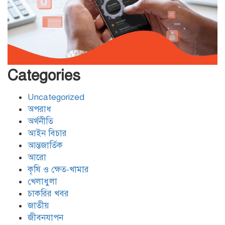
বিদ্যুৎ,জ্বালানি প্রতিমন্ত্রী রামপাল তাপ
বিদ্যুৎকেন্দ্র পরিদর্শনে করেন
বেনাপোল চেকপোস্ট দিয়ে ভারতে
পাচার হওয়া ২০ নারী-শিশুকে ফেরত
Categories
Uncategorized
যশোরের শার্শায় পুলিশের অভিযানে ৭
অপরাধ
পরোয়ানাভুক্ত আসামী গ্রেফতার
অর্থনীতি
আইন বিচার
আন্তজার্তিক
মোংলায় আবাসিক হোটেলে নারী এনজিও
আরো
কর্মীর গোসলের ভিডিও ধারণ, আটক ২
কৃষি ও ক্ষেত-খামার
খেলাধুলা
চাকরির খবর
জাতীয়
জীবনযাপন