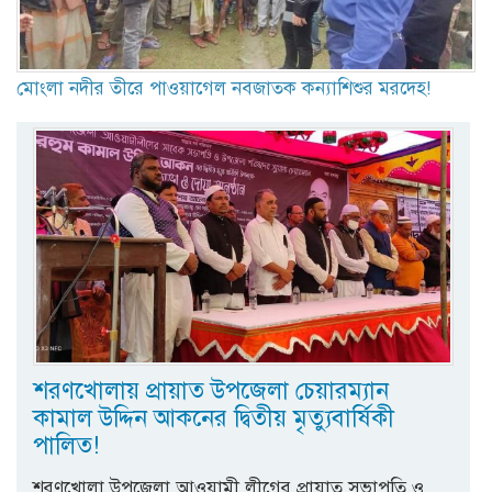
মোংলা নদীর তীরে পাওয়াগেল নবজাতক কন্যাশিশুর মরদেহ!
শরণখোলায় প্রায়াত উপজেলা চেয়ারম্যান
কামাল উদ্দিন আকনের দ্বিতীয় মৃত্যুবার্ষিকী
পালিত!
শরণখোলা উপজেলা আওয়ামী লীগের প্রায়াত সভাপতি ও