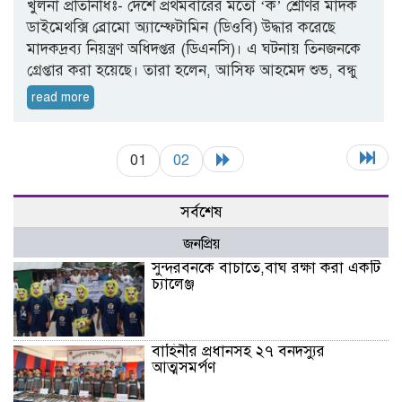
খুলনা প্রতিনিধিঃ- দেশে প্রথমবারের মতো ‘ক’ শ্রেণির মাদক
ডাইমেথক্সি ব্রোমো অ্যাম্ফেটামিন (ডিওবি) উদ্ধার করেছে
মাদকদ্রব্য নিয়ন্ত্রণ অধিদপ্তর (ডিএনসি)। এ ঘটনায় তিনজনকে
গ্রেপ্তার করা হয়েছে। তারা হলেন, আসিফ আহমেদ শুভ, বন্ধু
read more
01
02
সর্বশেষ
জনপ্রিয়
সুন্দরবনকে বাচাতে,বাঘ রক্ষা করা একটি
চ্যালেঞ্জ
বাহিনীর প্রধানসহ ২৭ বনদস্যুর
আত্মসমর্পণ