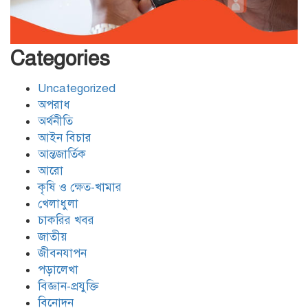
বেনাপোল চেকপোস্ট দিয়ে ভারতে
পাচার হওয়া ২০ নারী-শিশুকে ফেরত
Categories
Uncategorized
যশোরের শার্শায় পুলিশের অভিযানে ৭
অপরাধ
পরোয়ানাভুক্ত আসামী গ্রেফতার
অর্থনীতি
আইন বিচার
আন্তজার্তিক
মোংলায় আবাসিক হোটেলে নারী এনজিও
আরো
কর্মীর গোসলের ভিডিও ধারণ, আটক ২
কৃষি ও ক্ষেত-খামার
খেলাধুলা
চাকরির খবর
জাতীয়
জীবনযাপন
পড়ালেখা
বিজ্ঞান-প্রযুক্তি
বিনোদন