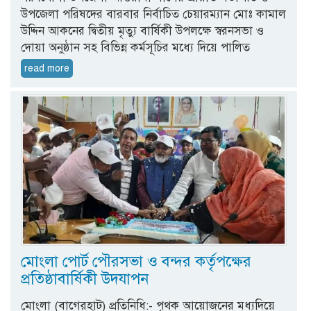
উপজেলা পরিষদের বারবার নির্বাচিত চেয়ারম্যান মোঃ কামাল
উদ্দিন আকনের দ্বিতীয় মৃত্যু বার্ষিকী উপলক্ষে স্বরনসভা ও
দোয়া অনুষ্ঠান সহ বিভিন্ন কর্মসূচির মধ্যে দিয়ে পালিত
read more
মোংলা পোর্ট পৌরসভা ও বন্দর কর্তৃপক্ষের
প্রতিষ্ঠাবার্ষিকী উদযাপন
মোংলা (বাগেরহাট) প্রতিনিধি:- পৃথক আয়োজনের মধ্যদিয়ে