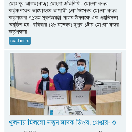
মোঃ নূর আলম(বাচ্চু),মোংলা প্রতিনিধি:- মোংলা বন্দর
কর্তৃকপক্ষের আয়োজনে আগামী ১লা ডিসেম্বর মোংলা বন্দর
কর্তৃপক্ষের ৭১তম সুবর্ণজয়ন্তী পালন উপলক্ষে এক প্রস্তুতিসভা
অনুষ্ঠিত হয। রবিবার (২৮ নভেম্বর) দুপুর ১টায় মোংলা বন্দর
কর্তৃপক্ষ’র
read more
খুলনায় ​মিললো নতুন মাদক ডিওব, গ্রেপ্তার- ৩