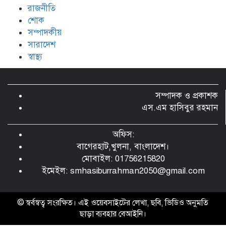
রাজনীতি
শোক
সম্পাদকীয়
সারাদেশ
স্বাস্থ্য
সম্পাদক ও প্রকাশক
এস.এম হাসিবুর রহমান
অফিস:
বাগেরহাট,খুলনা, বাংলাদেশ।
মোবাইল: 01756215820
ইমেইল:
smhasiburrahman2050@gmail.com
© স্বর্বস্বত্ব সংরক্ষিত। এই ওয়েবসাইটের লেখা, ছবি, ভিডিও অনুমতি
ছাড়া ব্যবহার বেআইনি।