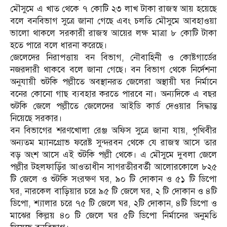
মৌসুমে এ খাত থেকে ৭ কোটি ২৩ লাখ টাকা রাজস্ব আয় হয়েছে
বলে বনবিভাগ সুত্রে জানা গেছে এবং চলতি মৌসুমে আবহাওয়া
ভালো থাকলে সরকারী রাজস্ব আয়ের লক্ষ মাত্রা ৮ কোটি টাকা
হতে পারে বলে ধারনা করেছে।
জেলেদের নিরাপত্তায় বন বিভাগ, নৌবাহিনী ও কোষ্টগার্ডের
নজরদারী থাকবে বলে জানা গেছে। বন বিভাগ থেকে নির্দেশনা
অনুযায়ী শুটকি পল্লীতে অবস্থানরত জেলেরা অস্থায়ী ঘর নির্মানে
বনের কোনো গাছ ব্যবহার করতে পারবে না। অন্যদিকে এ বছর
শুটকি জেলে পল্লীতে জেলেদের আইডি কার্ড দেওয়ার সিদ্ধান্ত
নিয়েছে সরকার।
বন বিভাগের শরণখোলা রেঞ্জ অফিস সুত্রে জানা যায়, পৃথিবীর
অন্যতম ম্যানগ্রোভ ফরেষ্ট সুন্দরবন থেকে যে রাজস্ব আসে তার
বড় অংশ আসে এই শুঁটকি পল্লী থেকে। এ মৌসুমে দুবলা জেলে
পল্লীর টহলফাড়িঁর আওতাধীন সাগরতীরবর্তী আলোরকোলে ৮২৫
টি জেলে ও শুঁটকি সংরক্ষণ ঘর, ৯০ টি দোকান ও ৫১ টি ডিপো
ঘর, নারকেল বাড়িয়ার চরে ৯৫ টি জেলে ঘর, ২ টি দোকান ও ৪টি
ডিপো, শ্যালার চরে ৭৫ টি জেলে ঘর, ২টি দোকান, ৪টি ডিপো ও
মাঝের কিল্লয় ৪০ টি জেলে ঘর ৫টি ডিপো নির্মানের অনুমতি