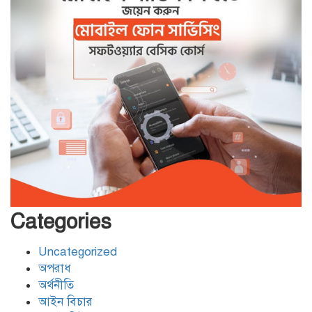
বেনাপোল সীমান্তে বিজিবির কঠোর
অবস্থানে বিএসএফের পুশইন প্রচেষ্টা ব্যর্থ
বিদ্যুৎ,জ্বালানি প্রতিমন্ত্রী রামপাল তাপ
বিদ্যুৎকেন্দ্র পরিদর্শনে করেন
বিদ্যুৎ,জ্বালানি প্রতিমন্ত্রী রামপাল তাপ
বিদ্যুৎকেন্দ্র পরিদর্শনে করেন
বেনাপোল চেকপোস্ট দিয়ে ভারতে
পাচার হওয়া ২০ নারী-শিশুকে ফেরত
Categories
Uncategorized
যশোরের শার্শায় পুলিশের অভিযানে ৭
অপরাধ
পরোয়ানাভুক্ত আসামী গ্রেফতার
অর্থনীতি
আইন বিচার