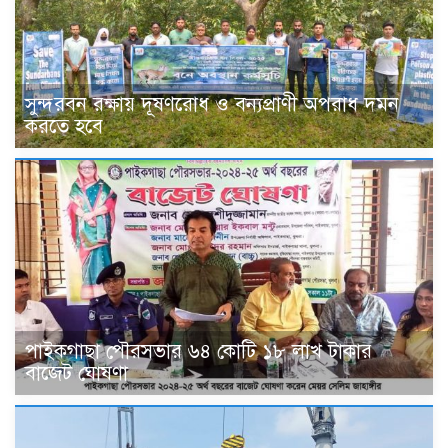
সুন্দরবন রক্ষায় দূষণরোধ ও বন্যপ্রাণী অপরাধ দমন
করতে হবে
পাইকগাছা পৌরসভার ৬৪ কোটি ১৮ লাখ টাকার
বাজেট ঘোষণা