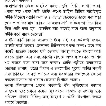
দিয়েছে বনবিভাগ।
বঙ্গোপসাগর থেকে আহরিত লইট্যা, ছুরি, চিংড়ি, লাখা, জাবা,
পোয়া মাছ থেকে তৈরি শুটকি দেশের চাহিদা মিটিয়ে বাছাইকৃত
শুটকি বিদেশে রপ্তানি করা হয়। এছাড়া জেলেদের জালে ধরা পড়া
ছোট প্রাজাতির মাছ, কাঁকড়া ও জলজ প্রাণী শুকিয়ে তা দিয়ে ফিস
ফিড তৈরি করা হয়। আহরিত মাছ বাছাই করে জাত অনুসারে
শুটকি করে থাকে জেলেরা।
আইডি কার্ড বিষয়ে জানতে চাইলে এই বন কর্মকর্তা বলেন,
আইডি কার্ড থাকলে জেলেদের চিহ্নিতকরণ করা সম্ভব। তবে চরে
বসেই প্রত্যেক জেলের ছবি তোলার ব্যবস্থা করতে পারলে কাজ
করতে সুবিধা হবে এবং কার্ডের মাধ্যমে অপরাধ প্রবনতা ও শিশু
শ্রম কমবে বলে তারা মনে করেন। শুটকি পল্লীতে অবস্থানরত
জেলেরা জানায়, চরের বিশাল এ জনগোষ্ঠির সুপেয় পানির সংকট
এবং চিকিৎসা ব্যবস্থা প্রদানের জন্য সরকারের পক্ষ থেকে কোনো
ধরনের উদ্দ্যোগ না থাকায় জেলেরা বিপাকে পড়েন।
দুবলা ফিসারম্যান গ্রুপের সভাপতি বীর মুক্তিযোদ্ধা কামাল
আহম্মেদ মুঠোফোনে বলেন, সুন্দরবনে ডাকাত ও দলদস্যু মুক্ত
পরিবেশ থাকায় নির্বিগ্নে মাছ আহরণ ও শুটকি উৎপাদন করতে
পারবে জেলেরা।