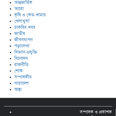
আন্তজার্তিক
মোংলায় আবাসিক হোটেলে নারী এনজিও
আরো
কর্মীর গোসলের ভিডিও ধারণ, আটক ২
কৃষি ও ক্ষেত-খামার
খেলাধুলা
চাকরির খবর
জাতীয়
জীবনযাপন
পড়ালেখা
বিজ্ঞান-প্রযুক্তি
বিনোদন
রাজনীতি
শোক
সম্পাদকীয়
সারাদেশ
স্বাস্থ্য
সম্পাদক ও প্রকাশক