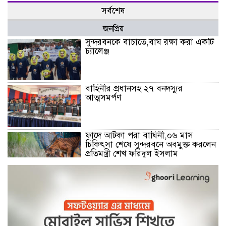
সর্বশেষ
জনপ্রিয়
সুন্দরবনকে বাচাতে,বাঘ রক্ষা করা একটি
চ্যালেঞ্জ
বাহিনীর প্রধানসহ ২৭ বনদস্যুর
আত্মসমর্পণ
ফাদে আটকা পরা বাঘিনী,০৬ মাস
চিকিৎসা শেষে সুন্দরবনে অবমুক্ত করলেন
প্রতিমন্ত্রী শেখ ফরিদুল ইসলাম
মোংলা নদীতে ২৪ ঘন্টা ফেরি চলাচলের
উদ্বোধন