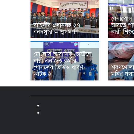
বেনাপোল 
বাহিনীর প্রধানসহ ২৭
ভারতে পা
বনদস্যুর আত্মসমর্পণ
নারী-শিশ
মোংলায় আবাসিক হোটেলে
নারী এনজিও কর্মীর
গোসলের ভিডিও ধারণ,
শরণখোলায
আটক ২
মনির গলাক