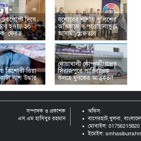
চেকপোস্ট দিয়ে
যশোরের শার্শায় পুলিশের
চার হওয়া ২০
অভিযানে ৭ পরোয়ানাভুক্ত
ুকে ফেরত
আসামী গ্রেফতার
নোয়াখালী কোম্পানীগঞ্জের
় কিশোরী রিয়া
সিরাজপুরে পারিবারিক
াটা লাশ উদ্ধার
কলহে যুবকের আত্মহত্যা
সম্পাদক ও প্রকাশক
অফিস:
এস.এম হাসিবুর রহমান
বাগেরহাট,খুলনা, বাংলাদ
মোবাইল: 01756215820
ইমেইল:
smhasiburrah