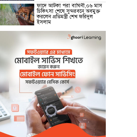
ফাদে আটকা পরা বাঘিনী,০৬ মাস
চিকিৎসা শেষে সুন্দরবনে অবমুক্ত
করলেন প্রতিমন্ত্রী শেখ ফরিদুল
ইসলাম
মোংলা নদীতে ২৪ ঘন্টা ফেরি
চলাচলের উদ্বোধন
বেনাপোল সীমান্তে বিজিবির কঠোর
অবস্থানে বিএসএফের পুশইন প্রচেষ্টা
ব্যর্থ
বিদ্যুৎ,জ্বালানি প্রতিমন্ত্রী রামপাল
তাপ বিদ্যুৎকেন্দ্র পরিদর্শনে করেন
বিদ্যুৎ,জ্বালানি প্রতিমন্ত্রী রামপাল
তাপ বিদ্যুৎকেন্দ্র পরিদর্শনে করেন
বেনাপোল চেকপোস্ট দিয়ে ভারতে
পাচার হওয়া ২০ নারী-শিশুকে