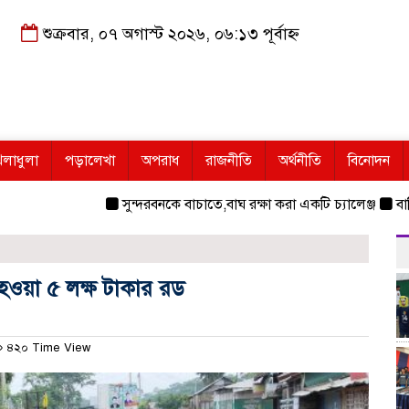
শুক্রবার, ০৭ অগাস্ট ২০২৬, ০৬:১৩ পূর্বাহ্ন
েলাধুলা
পড়ালেখা
অপরাধ
রাজনীতি
অর্থনীতি
বিনোদন
সুন্দরবনকে বাচাতে,বাঘ রক্ষা করা একটি চ্যালেঞ্জ
বাহিনীর 
হওয়া ৫ লক্ষ টাকার রড
৪২০ Time View