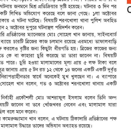
ঘটনায় জনমনে মিশ্র প্রতিক্রিয়ার সৃষ্টি হয়েছে। ঘটনার ৩ দিন পর
য় একটি লিখিত অভিযোগ করেছে বলে জানা গেছে। ১লা অক্টোবর
াকায় এ ঘটনা ঘটেছে। বিষয়টি শরণখোলা থানা পুলিশ অবহিত
 ২ অক্টোবর দুপুরে ঘটনাস্থল পরিদর্শন করেন।
ি প্রতিষ্ঠানের ম্যানেজার মোঃ সোহেল খান জানায়, সাইনবোর্ড
্যায়ে চারটি ব্রিজের কাজ চলমান রয়েছে এরমধ্যে তাফালবাড়ি
রলেও বৃষ্টির জন্য কিছুটা ধীরগতি হয়। ব্রিজের কাজের জন্য
তে কে বা কাহারা চুরি করেছে তা তারা জানেন না। বিষয়টি
 পারে। চুরি হওয়া মালামালের মূল্য প্রায় ৫ লক্ষ টাকা বলে
সূত্র জানায় প্রায় ৫ টন রড ১২ থেকে ১৪ জনের একটি একটি দুর্বৃত্ত
রাপত্তাহীনতার স্বার্থে অনেকেই মুখ খুলছেন না। এ ব্যাপারে
েজার সোহেল খান বলেন, গত ৩ অক্টোবর শরণখোলা থানায় একটি
নির্বাহী প্রকৌশলী মোঃ আশরাফুল ইসলাম বলেন তিনি অল্প
য়টি জানেন না তবে খোঁজখবর নেবেন এবং মালামাল যারা
 ছিল বলে মনে করেন।
মরুজ্জামান খান বলেন, এ ঘটনায় ঠিকাদারি প্রতিষ্ঠানের পক্ষ
ালামাল উদ্ধারে তাদের অভিযান অব্যাহত রয়েছে।