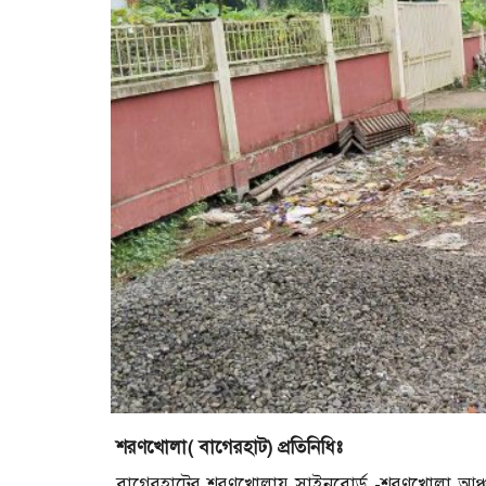
শরণখোলা( বাগেরহাট) প্রতিনিধিঃ
বাগেরহাটের শরণখোলায় সাইনবোর্ড -শরণখোলা আঞ্চল