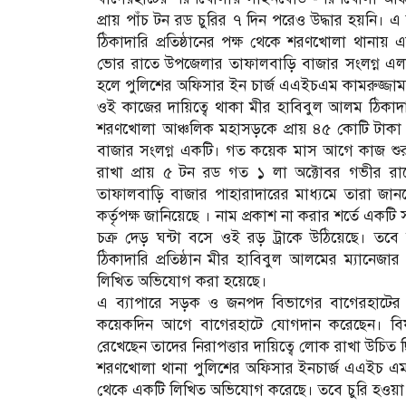
প্রায় পাঁচ টন রড চুরির ৭ দিন পরেও উদ্ধার হয়নি। এ 
ঠিকাদারি প্রতিষ্ঠানের পক্ষ থেকে শরণখোলা থানা
ভোর রাতে উপজেলার তাফালবাড়ি বাজার সংলগ্ন এল
হলে পুলিশের অফিসার ইন চার্জ এএইচএম কামরুজ্জামান
ওই কাজের দায়িত্বে থাকা মীর হাবিবুল আলম ঠিকাদার
শরণখোলা আঞ্চলিক মহাসড়কে প্রায় ৪৫ কোটি টাকা ব
বাজার সংলগ্ন একটি। গত কয়েক মাস আগে কাজ শুরু ক
রাখা প্রায় ৫ টন রড গত ১ লা অক্টোবর গভীর রা
তাফালবাড়ি বাজার পাহারাদারের মাধ্যমে তারা জানতে
কর্তৃপক্ষ জানিয়েছে । নাম প্রকাশ না করার শর্তে একটি 
চক্র দেড় ঘন্টা বসে ওই রড় ট্রাকে উঠিয়েছে। তবে নি
ঠিকাদারি প্রতিষ্ঠান মীর হাবিবুল আলমের ম্যান
লিখিত অভিযোগ করা হয়েছে।
এ ব্যাপারে সড়ক ও জনপদ বিভাগের বাগেরহাটের 
কয়েকদিন আগে বাগেরহাটে যোগদান করেছেন। বিষ
রেখেছেন তাদের নিরাপত্তার দায়িত্বে লোক রাখা উচিত
শরণখোলা থানা পুলিশের অফিসার ইনচার্জ এএইচ এম কা
থেকে একটি লিখিত অভিযোগ করেছে। তবে চুরি হওয়া ম