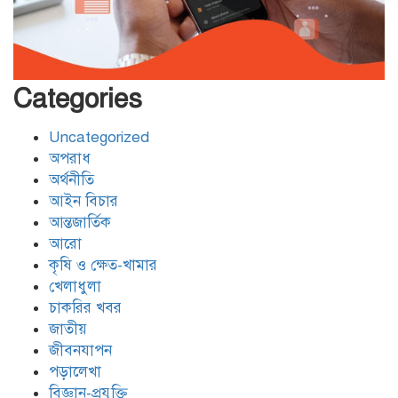
বেনাপোল চেকপোস্ট দিয়ে ভারতে
পাচার হওয়া ২০ নারী-শিশুকে ফেরত
Categories
Uncategorized
যশোরের শার্শায় পুলিশের অভিযানে ৭
অপরাধ
পরোয়ানাভুক্ত আসামী গ্রেফতার
অর্থনীতি
আইন বিচার
আন্তজার্তিক
মোংলায় আবাসিক হোটেলে নারী এনজিও
আরো
কর্মীর গোসলের ভিডিও ধারণ, আটক ২
কৃষি ও ক্ষেত-খামার
খেলাধুলা
চাকরির খবর
জাতীয়
জীবনযাপন
পড়ালেখা
বিজ্ঞান-প্রযুক্তি