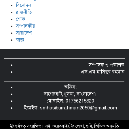
বিনোদন
রাজনীতি
শোক
সম্পাদকীয়
সারাদেশ
স্বাস্থ্য
সম্পাদক ও প্রকাশক
এস.এম হাসিবুর রহমান
অফিস:
বাগেরহাট,খুলনা, বাংলাদেশ।
মোবাইল: 01756215820
ইমেইল:
smhasiburrahman2050@gmail.com
© স্বর্বস্বত্ব সংরক্ষিত। এই ওয়েবসাইটের লেখা, ছবি, ভিডিও অনুমতি