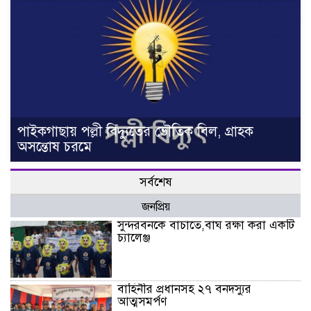
পাইকগাছায় পল্লী বিদ্যুতের ভৌতিক বিল, গ্রাহক
অসন্তোষ চরমে
সর্বশেষ
জনপ্রিয়
সুন্দরবনকে বাচাতে,বাঘ রক্ষা করা একটি
চ্যালেঞ্জ
বাহিনীর প্রধানসহ ২৭ বনদস্যুর
আত্মসমর্পণ