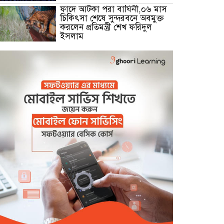
ফাদে আটকা পরা বাঘিনী,০৬ মাস
চিকিৎসা শেষে সুন্দরবনে অবমুক্ত
করলেন প্রতিমন্ত্রী শেখ ফরিদুল
ইসলাম
মোংলা নদীতে ২৪ ঘন্টা ফেরি
চলাচলের উদ্বোধন
বেনাপোল সীমান্তে বিজিবির কঠোর
অবস্থানে বিএসএফের পুশইন প্রচেষ্টা
ব্যর্থ
বিদ্যুৎ,জ্বালানি প্রতিমন্ত্রী রামপাল
তাপ বিদ্যুৎকেন্দ্র পরিদর্শনে করেন
বিদ্যুৎ,জ্বালানি প্রতিমন্ত্রী রামপাল
তাপ বিদ্যুৎকেন্দ্র পরিদর্শনে করেন
বেনাপোল চেকপোস্ট দিয়ে ভারতে
পাচার হওয়া ২০ নারী-শিশুকে