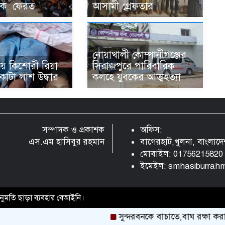
ুকে ফেরত
আসামী গ্রেফতার
নোয়াখালী কোম্পানীগঞ্জের
় কিশোরী রিয়া
সিরাজপুরে পারিবারিক
াটা লাশ উদ্ধার
কলহে যুবকের আত্মহত্যা
সম্পাদক ও প্রকাশক
অফিস:
এস.এম হাসিবুর রহমান
বাগেরহাট,খুলনা, বাংলাদ
মোবাইল: 01756215820
ইমেইল:
smhasiburrah
 অনুমতি ছাড়া ব্যবহার বেআইনি।
সুন্দরবনকে বাচাতে,বাঘ রক্ষা করা একটি 