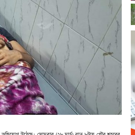
হতের অভিযোগ উঠেছে। সোমবার (২৮ মার্চ) রাত ৮টায় পৌর শহরের