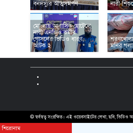
বনদস্যুর আত্মসমর্পণ
নারী-শিশ
মোংলায় আবাসিক হোটেলে
নারী এনজিও কর্মীর
গোসলের ভিডিও ধারণ,
শরণখোলায
আটক ২
মনির গলাক
© স্বর্বস্বত্ব সংরক্ষিত। এই ওয়েবসাইটের লেখা, ছবি, ভিডিও
শিরোনাম