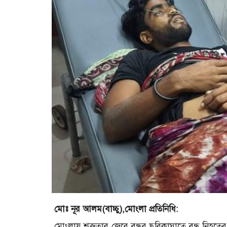
মোঃ নূর আলম(বাচ্চু),মোংলা প্রতিনিধি:
মোংলায় শত্রুতার জেরে বন্ধুর ছুরিকাঘাতে বন্ধু নি