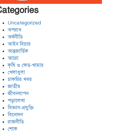
ফেরত
Categories
যশোরের শার্শায় পুলিশের অভিযানে
৭ পরোয়ানাভুক্ত আসামী গ্রেফতার
Uncategorized
অপরাধ
অর্থনীতি
মোংলায় আবাসিক হোটেলে নারী
আইন বিচার
এনজিও কর্মীর গোসলের ভিডিও
আন্তজার্তিক
ধারণ, আটক ২
আরো
কৃষি ও ক্ষেত-খামার
খেলাধুলা
চাকরির খবর
জাতীয়
জীবনযাপন
পড়ালেখা
বিজ্ঞান-প্রযুক্তি
বিনোদন
রাজনীতি
শোক