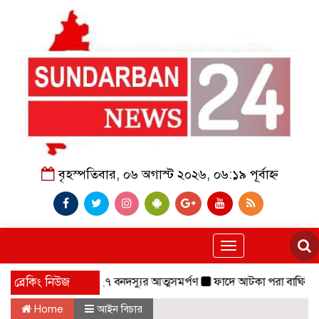
বৃহস্পতিবার, ০৬ অগাস্ট ২০২৬, ০৬:১৯ পূর্বাহ্ন
Toggle
navigation
বাহিনীর প্রধানসহ ২৭ বনদস্যুর আত্মসমর্পণ
ব্রেকিং নিউজ
ফাদে আটকা পরা বাঘিনী,০৬ মাস চ
Home
আইন বিচার