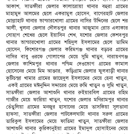
আকাশ, সাতক্ষীরা জেলার কালারোয়া থানার বহুরা গ্রামের
মাহামুদ আলমের ছেলে একরামুল হোসেন, বাগেরহাট জেলার
মোল্লাহাট থানার ভান্ডারখোলা গ্রামের নাসির উদ্দিনের ছেলে শর
আলী, খুলনা জেলার দৌলতপুর থানার আজুমান রোড এলাকার
সোহাগ শেখের ছেলে ইয়াসিন শেখ, যশোর জেলার কেশবপুর
থানার ভান্ডারখোলা গ্রামের শহিদুল ইসলামের ছেলে তামিম
হোসেন, কিশোরগঞ্জ জেলার করিমগঞ্জ থানার বড়চর গ্রামের
নাসির বাবু ওরফে গোলাপের মেয়ে সুমি খাতুন, নারায়ণগঞ্জ
জেলার কাশিমপুর থানার পশ্চিম দেওভোগ গ্রামের কামাল
হোসেনের মেয়ে মিম আক্তার, কড়িগ্রাম জেলার ফুলবাড়ী থানার
কুটিচন্দ্রা খামার গ্রামের জাহেদুল ইসলামের মেয়ে হেনা খাতুন,
একই গ্রামের মঈনুদ্দিন সদ্দারের মেয়ে রুমি খাতুন ও সুমি খাতুন,
সাতক্ষীরা জেলার আশাশুনি থানার রুইয়ারবিল গ্রামের রহিম
গাজীর মেয়ে ফারিয়া খাতুন, যশোর জেলার মণিরামপুর থানার
তেঁতুলিয়া গ্রামের মনজুর হাসানের মেয়ে তাসকিয়া সুলতানা
হাফসা, সাতক্ষীরা জেলার পাটকেলঘাটা থানার সরুল গ্রামের
তারিকুল ইসলামের মেয়ে ফাতিমা খাতুন, সাতক্ষীরা জেলার
আশাশুনি থানার কুরিকানুইয়া গ্রামের ইমাদুল হোসাইনের মেয়ে