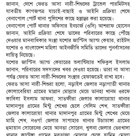
জানান, দেশে ফেরত আসা নারী-শিশুদের ট্রাভেল পারমিটসহ
যাবতীয় কাগজপত্র যাচাই-বাছাই ও আইনি প্রক্রিয়া শেষে
বেনাপোল পোর্ট থানা পুলিশের কাছে হস্তান্তর করা হয়েছে।
বেনাপোল পোর্ট থানার অফিসার ইনচার্জ (ওসি) আশরাফ হোসেন
জানান, আইনি প্রক্রিয়া শেষে তাদের পরিবারের কাছে পৌঁছে
দেওয়ার মানবাধিকার সংস্থা যশোর জাস্টিস অ্যান্ড কেয়ার, রাইটস
যশোর ও বাংলাদেশ মহিলা আইনজীবি সমিতি তাদের পুনর্বাসনের
দায়িত্ব নিয়েছে।
যশোর জাস্টিস অ্যান্ড কেয়ারের ভলান্টিয়ার শফিকুল ইসলাম
জানান, পরিবারের সদস্যদের খবর দেওয়া হয়েছে। তারা না আসা
পর্যন্ত ফেরত আসা নারী-শিশুদের সংস্থার হেফাজতেই রাখা হবে।
ফেরত আসা নারী-শিশুরা হলো, নড়াইল জেলার নড়াগাতী থানার
কোলাবেরিয়া গ্রামের মান্নান মোল্লার মেয়ে তানহা খানম ওরফে
কাবিলা ইসলাম আফরা, সাতক্ষীরা জেলার কালারোয়া থানার
মাদানপুর গ্রামের মিন্টু শেখের ছেলে সেলিম শেখ, সাতক্ষীরা
জেলার কালারোয়া থানার মাদানপুর গ্রামের মিন্টু শেখের মেয়ে
মাহি শেখ, নওগাঁ জেলার সাপাহার থানার উচাডাঙ্গা গ্রামের
হুমায়ান সোরেনের মেয়ে আনতা সোরেন, খুলনা জেলার তেরখাদা
থানার কাটেঙ্গা গ্রামের মরতাজা মোল্লার ছেলে হামিম মোল্লা