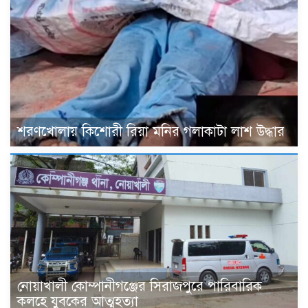
শরণখোলায় কিশোরী রিয়া মনির গলাকাটা লাশ উদ্ধার
নোয়াখালী কোম্পানীগঞ্জের সিরাজপুরে পারিবারিক
কলহে যুবকের আত্মহত্যা