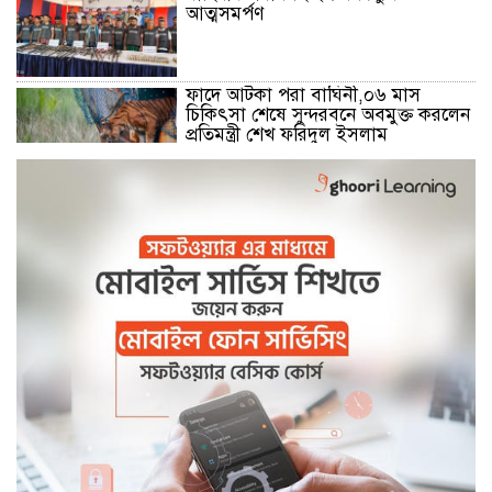
আত্মসমর্পণ
ফাদে আটকা পরা বাঘিনী,০৬ মাস
চিকিৎসা শেষে সুন্দরবনে অবমুক্ত করলেন
প্রতিমন্ত্রী শেখ ফরিদুল ইসলাম
মোংলা নদীতে ২৪ ঘন্টা ফেরি চলাচলের
উদ্বোধন
বেনাপোল সীমান্তে বিজিবির কঠোর
অবস্থানে বিএসএফের পুশইন প্রচেষ্টা ব্যর্থ
বিদ্যুৎ,জ্বালানি প্রতিমন্ত্রী রামপাল তাপ
বিদ্যুৎকেন্দ্র পরিদর্শনে করেন