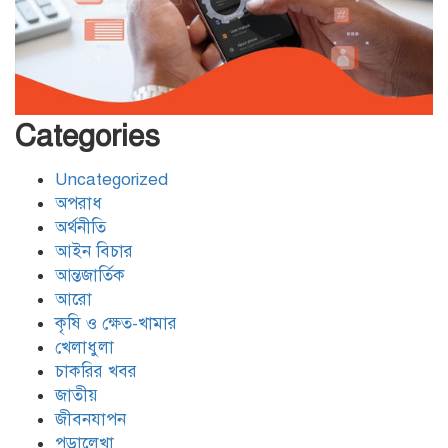
বিদ্যুৎ,জ্বালানি প্রতিমন্ত্রী রামপাল তাপ
বিদ্যুৎকেন্দ্র পরিদর্শনে করেন
বেনাপোল চেকপোস্ট দিয়ে ভারতে
পাচার হওয়া ২০ নারী-শিশুকে ফেরত
Categories
Uncategorized
যশোরের শার্শায় পুলিশের অভিযানে ৭
অপরাধ
পরোয়ানাভুক্ত আসামী গ্রেফতার
অর্থনীতি
আইন বিচার
আন্তজার্তিক
মোংলায় আবাসিক হোটেলে নারী এনজিও
আরো
কর্মীর গোসলের ভিডিও ধারণ, আটক ২
কৃষি ও ক্ষেত-খামার
খেলাধুলা
চাকরির খবর
জাতীয়
জীবনযাপন
পড়ালেখা