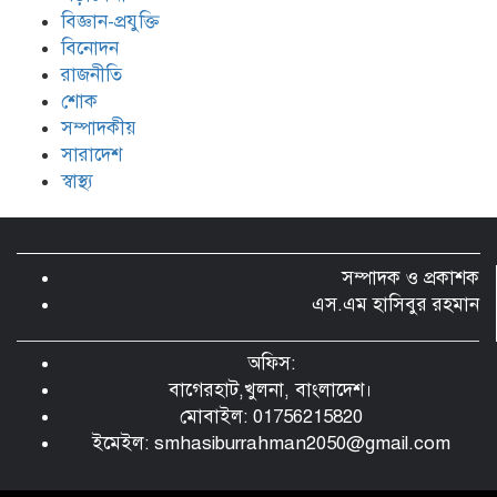
বিজ্ঞান-প্রযুক্তি
বিনোদন
রাজনীতি
শোক
সম্পাদকীয়
সারাদেশ
স্বাস্থ্য
সম্পাদক ও প্রকাশক
এস.এম হাসিবুর রহমান
অফিস:
বাগেরহাট,খুলনা, বাংলাদেশ।
মোবাইল: 01756215820
ইমেইল:
smhasiburrahman2050@gmail.com