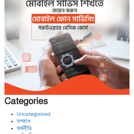
বেনাপোল সীমান্তে বিজিবির কঠোর
অবস্থানে বিএসএফের পুশইন প্রচেষ্টা ব্যর্থ
বিদ্যুৎ,জ্বালানি প্রতিমন্ত্রী রামপাল তাপ
বিদ্যুৎকেন্দ্র পরিদর্শনে করেন
বিদ্যুৎ,জ্বালানি প্রতিমন্ত্রী রামপাল তাপ
বিদ্যুৎকেন্দ্র পরিদর্শনে করেন
বেনাপোল চেকপোস্ট দিয়ে ভারতে
পাচার হওয়া ২০ নারী-শিশুকে ফেরত
Categories
Uncategorized
যশোরের শার্শায় পুলিশের অভিযানে ৭
অপরাধ
পরোয়ানাভুক্ত আসামী গ্রেফতার
অর্থনীতি