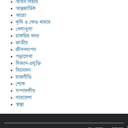
আইন বিচার
আন্তজার্তিক
মোংলায় আবাসিক হোটেলে নারী এনজিও
আরো
কর্মীর গোসলের ভিডিও ধারণ, আটক ২
কৃষি ও ক্ষেত-খামার
খেলাধুলা
চাকরির খবর
জাতীয়
জীবনযাপন
পড়ালেখা
বিজ্ঞান-প্রযুক্তি
বিনোদন
রাজনীতি
শোক
সম্পাদকীয়
সারাদেশ
স্বাস্থ্য