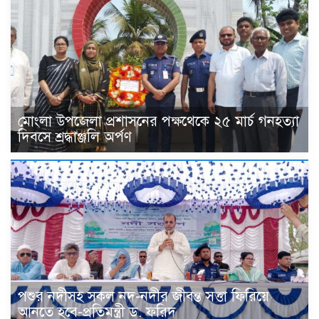
মোংলা উপজেলা প্রশাসনের পক্ষথেকে ২৫ মার্চ গনহত্যা
দিবসে শ্রদ্ধাঞ্জলি অর্পণ
পশুর নদীসহ সকল নদ-নদীর জীবন্ত সত্তা ফিরিয়ে
আনতে হবে-প্রতিমন্ত্রী ড. ফরিদ