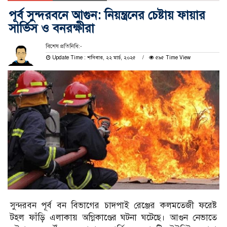
পূর্ব সুন্দরবনে আগুন: নিয়ন্ত্রনের চেষ্টায় ফায়ার
সার্ভিস ও বনরক্ষীরা
বিশেষ প্রতিনিধি:-
Update Time : শনিবার, ২২ মার্চ, ২০২৫
৫৯৫ Time View
সুন্দরবন পূর্ব বন বিভাগের চাদপাই রেঞ্জের কলমতেজী ফরেষ্ট
টহল ফাঁড়ি এলাকায় অগ্নিকাণ্ডের ঘটনা ঘটেছে। আগুন নেভাতে