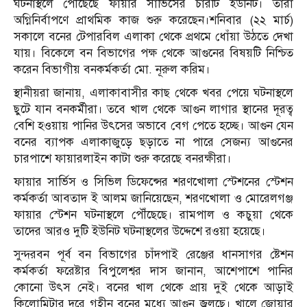
ঘটনাস্থলে পৌঁছেছে ফায়ার সার্ভিসের চারটি ইউনিট। তারা
অগ্নিনির্বাপণে প্রাথমিক কাজ শুরু করেছেন।শনিবার (২২ মার্চ)
সকালে বনের টেপারবিল এলাকা থেকে প্রথমে ধোঁয়া উঠতে দেখা
যায়। বিকেলে বন বিভাগের পক্ষ থেকে আগুনের বিষয়টি নিশ্চিত
করেন বিভাগীয় বনকর্মকর্তা মো. নূরুল করিম।
স্থানীয়রা জানায়, এলাকাবাসীর কাছ থেকে খবর পেয়ে ঘটনাস্থলে
ছুটে যান বনকর্মীরা। তবে খাল থেকে আগুন লাগার স্থানের দূরত্ব
বেশি হওয়ায় পানির উৎসের অভাবে বেগ পেতে হচ্ছে। আগুন যেন
বনের ব্যাপক এলাকাজুড়ে ছড়াতে না পারে সেজন্য আগুনের
চারপাশে ফায়ারলাইন কাটা শুরু করেছে বনরক্ষীরা।
ফায়ার সার্ভিস ও সিভিল ডিফেন্সের শরণখোলা স্টেশনের স্টেশন
কর্মকর্তা আবতাদ ই আলম জানিয়েছেন, শরণখোলা ও মোরেলগঞ্জ
ফায়ার স্টেশন ঘটনাস্থলে পৌঁছেছে। রামপাল ও কচুয়া থেকে
তাদের আরও দুটি ইউনিট ঘটনাস্থলের উদ্দেশে রওয়া হয়েছে।
সুন্দরবন পূর্ব বন বিভাগের চাঁদপাই রেঞ্জের ধানসাগর ষ্টেশন
কর্মকর্তা ফরেষ্টার বিপুলেশ্বর দাস জানান, আশেপাশে পানির
কোনো উৎস নেই। বনের খাল থেকে প্রায় দুই থেকে আড়াই
কিলোমিটার দূরে গহীন বনের মধ্যে আগুন জ্বলছে। খালে জোয়ার