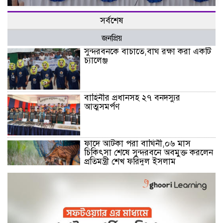
সর্বশেষ
জনপ্রিয়
সুন্দরবনকে বাচাতে,বাঘ রক্ষা করা একটি
চ্যালেঞ্জ
বাহিনীর প্রধানসহ ২৭ বনদস্যুর
আত্মসমর্পণ
ফাদে আটকা পরা বাঘিনী,০৬ মাস
চিকিৎসা শেষে সুন্দরবনে অবমুক্ত করলেন
প্রতিমন্ত্রী শেখ ফরিদুল ইসলাম
মোংলা নদীতে ২৪ ঘন্টা ফেরি চলাচলের
উদ্বোধন