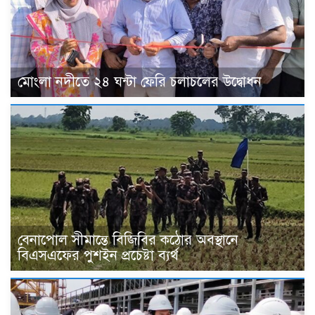
মোংলা নদীতে ২৪ ঘন্টা ফেরি চলাচলের উদ্বোধন
বেনাপোল সীমান্তে বিজিবির কঠোর অবস্থানে
বিএসএফের পুশইন প্রচেষ্টা ব্যর্থ