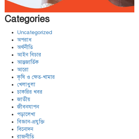
বেনাপোল চেকপোস্ট দিয়ে ভারতে
পাচার হওয়া ২০ নারী-শিশুকে ফেরত
Categories
Uncategorized
যশোরের শার্শায় পুলিশের অভিযানে ৭
অপরাধ
পরোয়ানাভুক্ত আসামী গ্রেফতার
অর্থনীতি
আইন বিচার
আন্তজার্তিক
মোংলায় আবাসিক হোটেলে নারী এনজিও
আরো
কর্মীর গোসলের ভিডিও ধারণ, আটক ২
কৃষি ও ক্ষেত-খামার
খেলাধুলা
চাকরির খবর
জাতীয়
জীবনযাপন
পড়ালেখা
বিজ্ঞান-প্রযুক্তি
বিনোদন
রাজনীতি