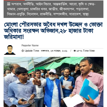
অপরাধ
,
অর্থনীতি
,
আইন বিচার
,
আন্তজার্তিক
,
আরো
,
কৃষি ও ক্ষেত-
খামার
,
খেলাধুলা
,
চাকরির খবর
,
জাতীয়
,
জীবনযাপন
,
পড়ালেখা
,
বিজ্ঞান-প্রযুক্তি
,
বিনোদন
,
রাজনীতি
,
সম্পাদকীয়
,
সারাদেশ
,
স্বাস্থ্য
মোংলা পৌরসভার অবৈধ দখল উচ্ছেদ ও ভোক্তা
অধিকার সংরক্ষন অভিজান,২৮ হাজার টাকা
জরিমানা!
Reporter Name
Update Time : মঙ্গলবার, ২৩ নভেম্বর, ২০২১
১৫৭৬ Time View