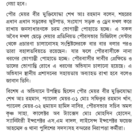
নেয়া হবে।
পৌর মেয়র বীর মুক্তিযোদ্ধা শেখ আঃ রহমান বলেন, শহরের
প্রধান প্রধান সড়কের ফুটপাত, সংযোগ সড়ক ও ড্রেন দখল করে
রাখায় জনসাধারণকে চরম ভোগান্তী পোহাতে হচ্ছে। এ সকল
অবৈধ দখল ছেড়ে দেয়ার প্রতিনিয়ত পৌরসভার ডিজিটাল সেন্টার
থেকে প্রচারণা চালানোসহ সংশ্লিষ্টদেরকে বার বার বলার পরও
তারা বহালতবিয়তে রয়েছেন। যার ফলে পৌরবাসীকে নানা
ধরণের ভোগান্তী পোহাতে হচ্ছে। পৌরবাসীর দাবীর প্রেক্ষিতে ও
তাদের ভোগান্তি রোধে এ ধরণের অভিযান চালানো হয়েছে। এ
অভিযান স্থানীয় প্রশাসনের সহায়তায় অব্যাহত রাখা হবে বলেও
জানান তিনি।
বিশেষ এ অভিযানে উপস্থিত ছিলেন পৌর মেয়র বীর মুক্তিযোদ্ধা
শেখ আঃ রহমান, প্যানেল মেয়র-০১ মোঃ সফিকুর রহমান খাঁন,
প্যানেল মেয়র-০২ হুমায়ন হামিদ নাসির, পৌরসভার সচিব অমল
কৃঞ্চ সাহা, কালেক্টর অব ট্যাক্সেস মোঃ মোহসিন হোসেন,
স্যানিটারী ইন্সপেক্টর এস,এম বাদল, লাইসেন্স ইন্সপেক্টর ফয়েজ
আহম্মেদ ও থানা পুলিশের সদস্যসহ বন্দরের নিরাপত্তা কর্মীরা।