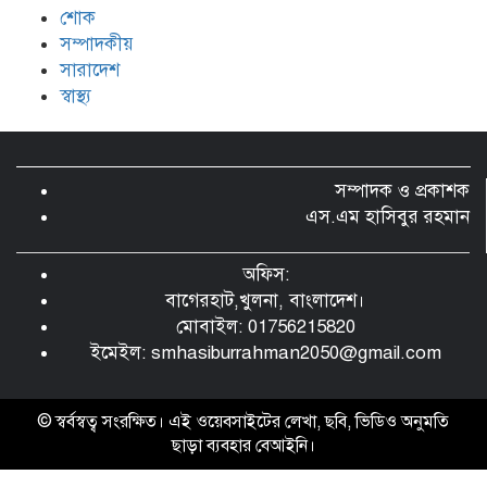
শোক
সম্পাদকীয়
সারাদেশ
স্বাস্থ্য
সম্পাদক ও প্রকাশক
এস.এম হাসিবুর রহমান
অফিস:
বাগেরহাট,খুলনা, বাংলাদেশ।
মোবাইল: 01756215820
ইমেইল:
smhasiburrahman2050@gmail.com
© স্বর্বস্বত্ব সংরক্ষিত। এই ওয়েবসাইটের লেখা, ছবি, ভিডিও অনুমতি
ছাড়া ব্যবহার বেআইনি।